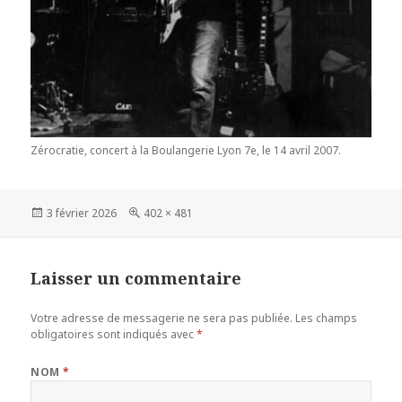
Zérocratie, concert à la Boulangerie Lyon 7e, le 14 avril 2007.
Publié
3 février 2026
Taille
402 × 481
le
réelle
Laisser un commentaire
Votre adresse de messagerie ne sera pas publiée.
Les champs
obligatoires sont indiqués avec
*
NOM
*